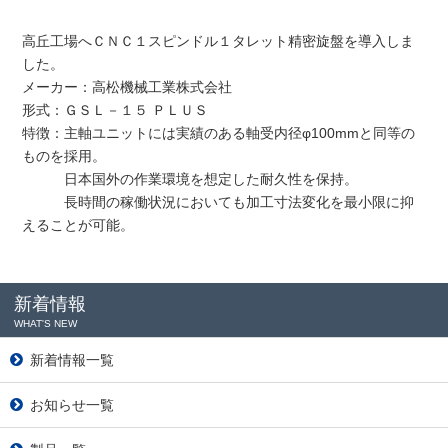
高丘工場へＣＮＣ１スピンドル１タレット精密旋盤を導入しま
した。
メーカー：高松機械工業株式会社
形式：ＧＳＬ－１５ ＰＬＵＳ
特徴：主軸ユニットには実績のある軸受内径φ100mmと同等の
ものを採用。
日本国外の作業環境を想定した耐久性を保持。
長時間の稼働状況においても加工寸法変化を最小限に抑
えることが可能。
新着情報
WHAT'S NEW
新着情報一覧
お知らせ一覧